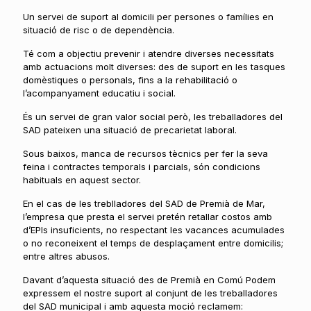
Un servei de suport al domicili per persones o famílies en
situació de risc o de dependència.
Té com a objectiu prevenir i atendre diverses necessitats
amb actuacions molt diverses: des de suport en les tasques
domèstiques o personals, fins a la rehabilitació o
l’acompanyament educatiu i social.
És un servei de gran valor social però, les treballadores del
SAD pateixen una situació de precarietat laboral.
Sous baixos, manca de recursos tècnics per fer la seva
feina i contractes temporals i parcials, són condicions
habituals en aquest sector.
En el cas de les treblladores del SAD de Premià de Mar,
l’empresa que presta el servei pretén retallar costos amb
d’EPIs insuficients, no respectant les vacances acumulades
o no reconeixent el temps de desplaçament entre domicilis;
entre altres abusos.
Davant d’aquesta situació des de Premià en Comú Podem
expressem el nostre suport al conjunt de les treballadores
del SAD municipal i amb aquesta moció reclamem: