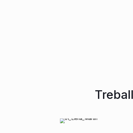
EN COMÚ PODEM PORTA AL CONGRÉS EL
L’AJUNTAMENT DE PREMIÀ DE MAR.
Trebal