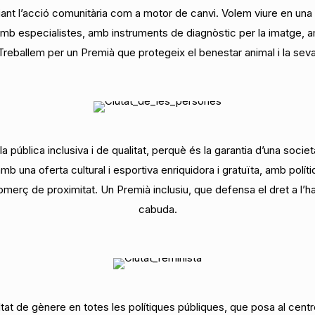
nciant l’acció comunitària com a motor de canvi. Volem viure en una
mb especialistes, amb instruments de diagnòstic per la imatge, 
 Treballem per un Premià que protegeix el benestar animal i la sev
ública inclusiva i de qualitat, perquè és la garantia d’una societat
 amb una oferta cultural i esportiva enriquidora i gratuïta, amb pol
omerç de proximitat. Un Premià inclusiu, que defensa el dret a l’ha
cabuda.
tat de gènere en totes les polítiques públiques, que posa al centr