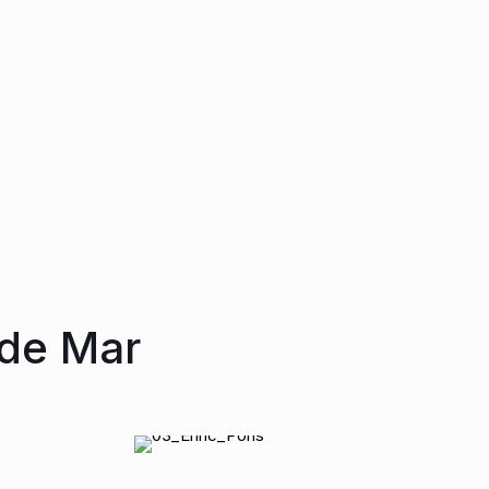
de novembre un Pla de Millora i
l’equip de govern coherència,
Manteniment de l’Espai Públic i ofereix
prudència i treballar per buscar
mà estesa per acordar-lo amb tots els
alternatives que posin la vida al
grups.
centre.
 de Mar