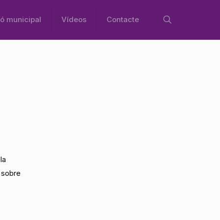
ó municipal
Vídeos
Contacte
la
 sobre
s