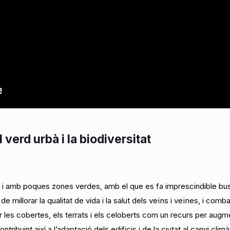
verd urbà i la biodiversitat
 i amb poques zones verdes, amb el que es fa imprescindible busc
 de millorar la qualitat de vida i la salut dels veïns i veïnes, i comb
les cobertes, els terrats i els celoberts com un recurs per augmenta
ribuint així a l’adaptació dels edificis i de la ciutat al canvi climà