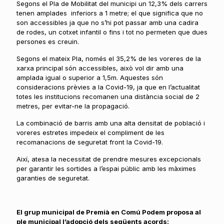
Segons el Pla de Mobilitat del municipi un 12,3% dels carrers
tenen amplades inferiors a 1 metre; el que significa que no
son accessibles ja que no s’hi pot passar amb una cadira
de rodes, un cotxet infantil o fins i tot no permeten que dues
persones es creuin.
Segons el mateix Pla, només el 35,2% de les voreres de la
xarxa principal són accessibles, això vol dir amb una
amplada igual o superior a 1,5m. Aquestes són
consideracions prèvies a la Covid-19, ja que en l’actualitat
totes les institucions recomanen una distància social de 2
metres, per evitar-ne la propagació.
La combinació de barris amb una alta densitat de població i
voreres estretes impedeix el compliment de les
recomanacions de seguretat front la Covid-19.
Així, atesa la necessitat de prendre mesures excepcionals
per garantir les sortides a l’espai públic amb les màximes
garanties de seguretat.
El grup municipal de Premià en Comú Podem proposa al
ple municipal l’adopció dels següents acords: